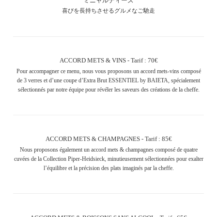
ミニャルディーズ
喜びを長持ちさせるグルメなご馳走
ACCORD METS & VINS - Tarif : 70€
Pour accompagner ce menu, nous vous proposons un accord mets-vins composé
de 3 verres et d’une coupe d’Extra Brut ESSENTIEL by BAIETA, spécialement
sélectionnés par notre équipe pour révéler les saveurs des créations de la cheffe.
ACCORD METS & CHAMPAGNES - Tarif : 85€
Nous proposons également un accord mets & champagnes composé de quatre
cuvées de la Collection Piper-Heidsieck, minutieusement sélectionnées pour exalter
l’équilibre et la précision des plats imaginés par la cheffe.