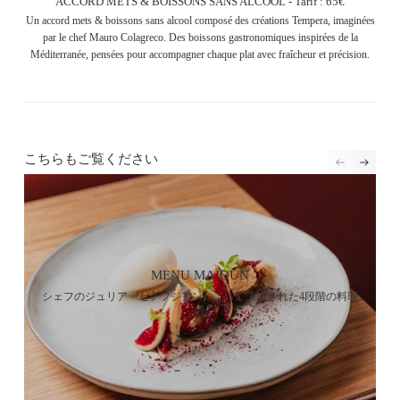
ACCORD METS & BOISSONS SANS ALCOOL - Tarif : 65€
Un accord mets & boissons sans alcool composé des créations Tempera, imaginées
par le chef Mauro Colagreco. Des boissons gastronomiques inspirées de la
Méditerranée, pensées pour accompagner chaque plat avec fraîcheur et précision.
こちらもご覧ください
MENU MAÏOUN
シェフのジュリア・セデフジアンによって演出された4段階の料理
の旅