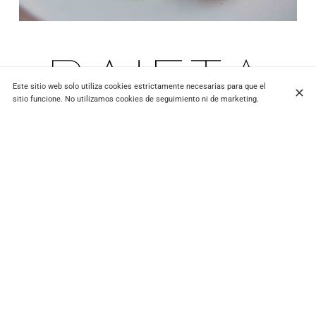
Este sitio web solo utiliza cookies estrictamente necesarias para que el
sitio funcione. No utilizamos cookies de seguimiento ni de marketing.
5 Rue de Pontoise, 75005 Paris
+33 1 42 02 59 19
Contacto
HORARIO DE APERTURA
Lunes
12:00 - 14:15
19:00 - 22:15
Martes
12:00 - 14:15
19:00 - 22:15
Miércoles
12:00 - 14:15
19:00 - 22:15
Jueves
12:00 - 14:15
19:00 - 22:15
Viernes
12:00 - 14:15
19:00 - 22:15
Sábado
12:00 - 14:15
19:00 - 22:15