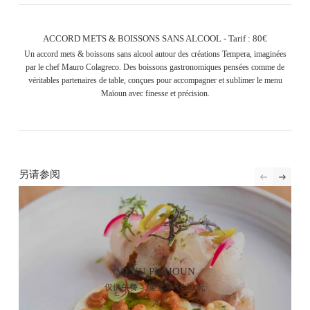
ACCORD METS & BOISSONS SANS ALCOOL - Tarif : 80€
Un accord mets & boissons sans alcool autour des créations Tempera, imaginées
par le chef Mauro Colagreco. Des boissons gastronomiques pensées comme de
véritables partenaires de table, conçues pour accompagner et sublimer le menu
Maïoun avec finesse et précision.
另请参阅
MENU PICHOUN
仅供午餐 - 3道菜单 - 60欧元