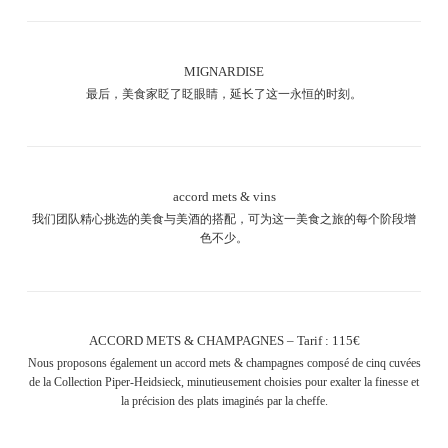
MIGNARDISE
最后，美食家眨了眨眼睛，延长了这一永恒的时刻。
accord mets & vins
我们团队精心挑选的美食与美酒的搭配，可为这一美食之旅的每个阶段增
色不少。
ACCORD METS & CHAMPAGNES – Tarif : 115€
Nous proposons également un accord mets & champagnes composé de cinq cuvées
de la Collection Piper-Heidsieck, minutieusement choisies pour exalter la finesse et
la précision des plats imaginés par la cheffe.