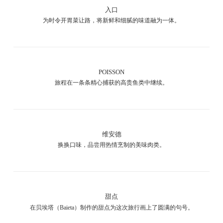
入口
为时令开胃菜让路，将新鲜和细腻的味道融为一体。
POISSON
旅程在一条条精心捕获的高贵鱼类中继续。
维安德
换换口味，品尝用热情烹制的美味肉类。
甜点
在贝埃塔（Baieta）制作的甜点为这次旅行画上了圆满的句号。