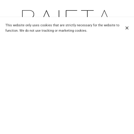
This website only uses cookies that are strictly necessary for the website to
5 Rue de Pontoise, 75005 Paris
function. We do not use tracking or marketing cookies.
+33 1 42 02 59 19
Contact
OPENING HOURS
Monday
12:00 - 14:15
19:00 - 22:15
Tuesday
12:00 - 14:15
19:00 - 22:15
Wednesday
12:00 - 14:15
19:00 - 22:15
Thursday
12:00 - 14:15
19:00 - 22:15
Friday
12:00 - 14:15
19:00 - 22:15
Saturday
12:00 - 14:15
19:00 - 22:15
Sunday
12:00 - 14:15
19:00 - 22:15
SUBSCRIBE TO OUR NEWSLETTER