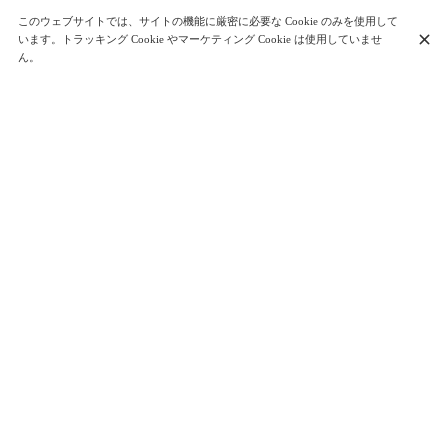
このウェブサイトでは、サイトの機能に厳密に必要な Cookie のみを使用して
います。トラッキング Cookie やマーケティング Cookie は使用していませ
ん。
BAIETA, RESTAURANT DE JULIA SEDEFDJIAN, PLUS
JEUNE CHEFFE ÉTOILÉE DE FRANCE
Bienvenue à BAIETA. Comme sa jeune cheffe, Julia SEDEFDJIAN, BAIETA est
un restaurant alliant convivialité et chaleur mais surtout, ça sent bon la
Méditerranée. Née du désir intime de créer un lieu qui lui ressemble et qui porte les
couleurs du terroir azuréen, Julia, plus jeune cheffe étoilée de France & toute son
équipe ont le plaisir de vous accueillir dans son restaurant !