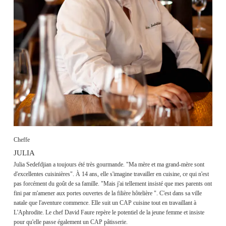
Cheffe
JULIA
Julia Sedefdjian a toujours été très gourmande. "Ma mère et ma grand-mère sont
d'excellentes cuisinières". À 14 ans, elle s'imagine travailler en cuisine, ce qui n'est
pas forcément du goût de sa famille. "Mais j'ai tellement insisté que mes parents ont
fini par m'amener aux portes ouvertes de la filière hôtelière ". C'est dans sa ville
natale que l'aventure commence. Elle suit un CAP cuisine tout en travaillant à
L'Aphrodite. Le chef David Faure repère le potentiel de la jeune femme et insiste
pour qu'elle passe également un CAP pâtisserie.