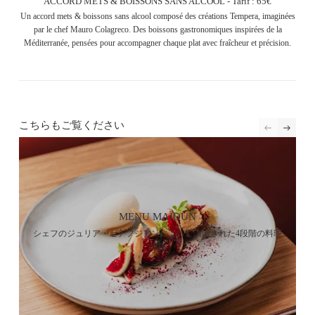
ACCORD METS & BOISSONS SANS ALCOOL - Tarif : 65€
Un accord mets & boissons sans alcool composé des créations Tempera, imaginées
par le chef Mauro Colagreco. Des boissons gastronomiques inspirées de la
Méditerranée, pensées pour accompagner chaque plat avec fraîcheur et précision.
こちらもご覧ください
MENU MAÏOUN
シェフのジュリア・セデフジアンによって演出された4段階の料理
の旅