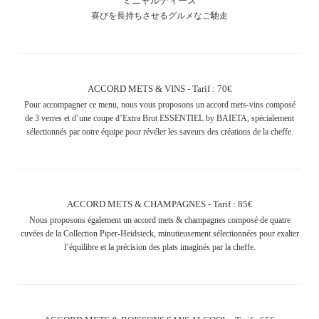
ミニャルディーズ
喜びを長持ちさせるグルメなご馳走
ACCORD METS & VINS - Tarif : 70€
Pour accompagner ce menu, nous vous proposons un accord mets-vins composé
de 3 verres et d’une coupe d’Extra Brut ESSENTIEL by BAIETA, spécialement
sélectionnés par notre équipe pour révéler les saveurs des créations de la cheffe.
ACCORD METS & CHAMPAGNES - Tarif : 85€
Nous proposons également un accord mets & champagnes composé de quatre
cuvées de la Collection Piper-Heidsieck, minutieusement sélectionnées pour exalter
l’équilibre et la précision des plats imaginés par la cheffe.