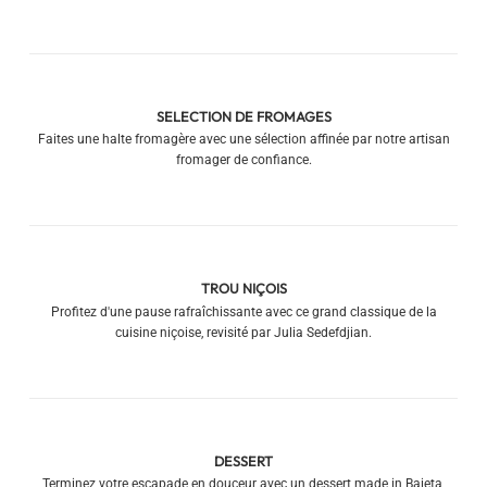
SELECTION DE FROMAGES
Faites une halte fromagère avec une sélection affinée par notre artisan
fromager de confiance.
TROU NIÇOIS
Profitez d'une pause rafraîchissante avec ce grand classique de la
cuisine niçoise, revisité par Julia Sedefdjian.
DESSERT
Terminez votre escapade en douceur avec un dessert made in Baieta,